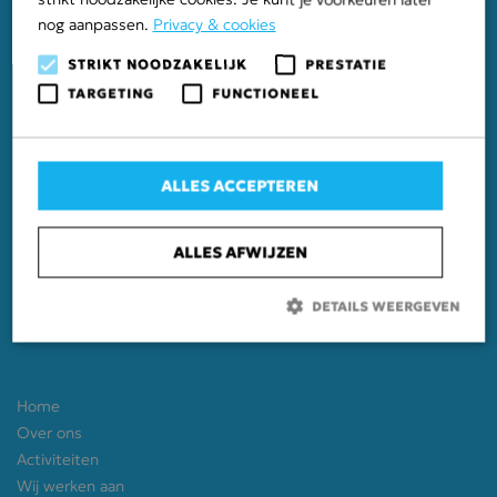
nog aanpassen.
Privacy & cookies
STRIKT NOODZAKELIJK
PRESTATIE
TARGETING
FUNCTIONEEL
Mastenbroek
Bisschopswetering 81
8293 PC Mastenbroek
ALLES ACCEPTEREN
T
038 344 62 36
Almere
ALLES AFWIJZEN
Vlotbrugweg 3
1332 AE Almere
DETAILS WEERGEVEN
T
036 529 09 36
Sitemap
Strikt noodzakelijk
Prestatie
Targeting
Home
Functioneel
Over ons
Strikt noodzakelijke cookies maken de kernfunctionaliteiten van de
Activiteiten
website mogelijk, zoals gebruikersaanmelding en accountbeheer. De
Wij werken aan
website kan niet goed worden gebruikt zonder de strikt