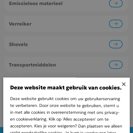
Emissieloos materieel
Verreiker
Shovels
Transportmiddelen
×
Kabeltrek equipment
Deze website maakt gebruik van cookies.
Deze website gebruikt cookies om uw gebruikerservaring
Equipment
te verbeteren. Door onze website te gebruiken, stemt u
in met alle cookies in overeenstemming met ons privacy-
en cookieverklaring. Klik op 'Alles accepteren' om te
accepteren. Kies je voor weigeren? Dan plaatsen we alleen
strikt noodzakelijke cookies. Je kunt je voorkeuren later