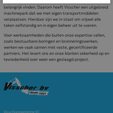
tegen een eerlijke prijs. Gewoon omdat we dat
belangrijk vinden. Daarom heeft Visscher een uitgebreid
Strikt noodzakelijk
Prestatie
Targeting
machinepark dat we met eigen transportmiddelen
verplaatsen. Hierdoor zijn we in staat om vrijwel alle
Functioneel
taken zelfstandig en in eigen beheer uit te voeren.
Strikt noodzakelijke cookies maken de kernfunctionaliteiten van de
website mogelijk, zoals gebruikersaanmelding en accountbeheer. De
Voor werkzaamheden die buiten onze expertise vallen,
website kan niet goed worden gebruikt zonder de strikt
noodzakelijke cookies.
zoals bestuurbare boringen en bronneringswerken,
werken we vaak samen met vaste, gecertificeerde
Aanbieder /
Naam
Vervaldatum
Omsch
Domein
partners. Het levert ons en onze klanten zekerheid op en
tevredenheid over weer een geslaagd project.
CookieScriptConsent
CookieScript
1 maand
Deze c
visscherbv.nl
wordt 
door d
Script
servic
cookie
van be
onthou
cookie
van Co
Script
noodza
correc
Mastenbroek
werken
Bisschopswetering 81
VISITOR_PRIVACY_METADATA
YouTube
6 maanden
Deze c