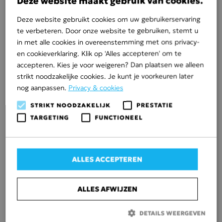
Deze website maakt gebruik van cookies.
Deze website gebruikt cookies om uw gebruikerservaring
te verbeteren. Door onze website te gebruiken, stemt u
in met alle cookies in overeenstemming met ons privacy-
en cookieverklaring. Klik op 'Alles accepteren' om te
accepteren. Kies je voor weigeren? Dan plaatsen we alleen
strikt noodzakelijke cookies. Je kunt je voorkeuren later
nog aanpassen.
Privacy & cookies
STRIKT NOODZAKELIJK
PRESTATIE
Kwaliteit
TARGETING
FUNCTIONEEL
Grondverzetbedrijf Visscher is ISO
9001:2015 gecertificeerd, wat onze
ALLES ACCEPTEREN
kwaliteitsnormen onderstreept.
ALLES AFWIJZEN
Kwaliteit in
grondverzet
Visscher streeft naar hoogwaardige dienstverlening
DETAILS WEERGEVEN