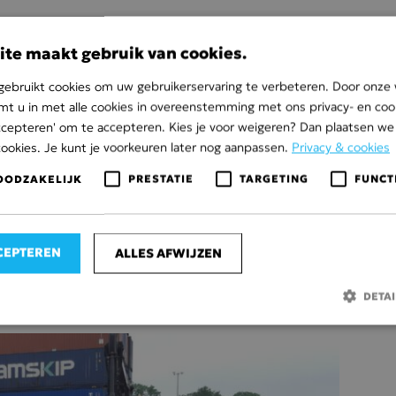
ite maakt gebruik van cookies.
ebruikt cookies om uw gebruikerservaring te verbeteren. Door onze 
mt u in met alle cookies in overeenstemming met ons privacy- en cook
n
aanleg van riolering
 accepteren' om te accepteren. Kies je voor weigeren? Dan plaatsen we 
cookies. Je kunt je voorkeuren later nog aanpassen.
Privacy & cookies
bedrijventerreinen zijn drainage en bronbemaling cru
OODZAKELIJK
PRESTATIE
TARGETING
FUNCT
ter af te voeren, wat resulteert in een stabiele en 
egraal onderdeel van onze dienstverlening. Wij zorge
e standaarden en milieu-eisen.
CEPTEREN
ALLES AFWIJZEN
DETA
Strikt noodzakelijk
Prestatie
Targeting
Functioneel
ijke cookies maken de kernfunctionaliteiten van de website mogelijk, zoals gebruikers