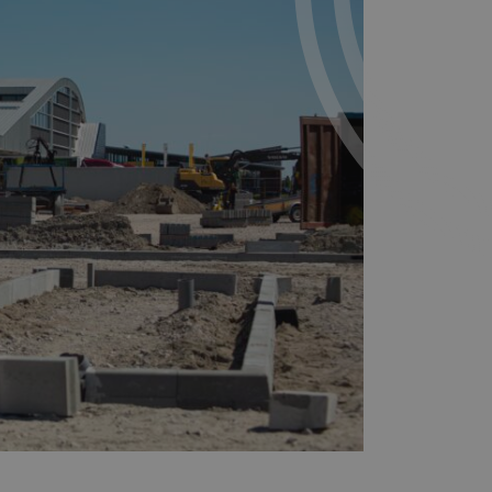
es gebruikt.
iversal
 de meer
d om
e. Deze cookie
uden.
rscheiden door
zen als klant-
kers gedurende
d om
een site en
consistentie
ouTube-video's
lenen.
palen of de
lyserapporten
 van de
lytics om de