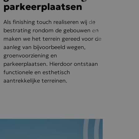
parkeerplaatsen
Als finishing touch realiseren wij de
r de Cookie-
bestrating rondom de gebouwen en
ievoorkeuren
e cookie-banner
maken we het terrein gereed voor de
akelijk om
aanleg van bijvoorbeeld wegen,
 de
groenvoorziening en
en
e met de site
parkeerplaatsen. Hierdoor ontstaan
evens over de
et betrekking
functionele en esthetisch
n instellingen,
respecteerd in
aantrekkelijke terreinen.
 onderscheid
 Dit is gunstig
pporten te
van hun