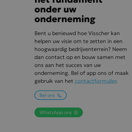
Naam
onder uw
_ga
vuid
Vim
Inc.
YSC
.vi
onderneming
_cfuvid
.vi
VISITOR_INF
Bent u benieuwd hoe Visscher kan
helpen uw visie om te zetten in een
hoogwaardig bedrijventerrein? Neem
_ga_Q6NJLB
dan contact op en bouw samen met
ons aan het succes van uw
onderneming. Bel of app ons of maak
gebruik van het
contactformulier
.
Bel ons
WhatsApp ons