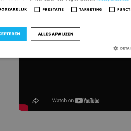
OODZAKELIJK
PRESTATIE
TARGETING
FUNCT
CEPTEREN
ALLES AFWIJZEN
DETA
Strikt noodzakelijk
Prestatie
Targeting
Functioneel
ijke cookies maken de kernfunctionaliteiten van de website mogelijk, zoals gebruikers
e website kan niet goed worden gebruikt zonder de strikt noodzakelijke cookies.
Aanbieder /
Vervaldatum
Omschrijving
Domein
Consent
CookieScript
1 maand
Deze cookie wordt gebruikt doo
visscherbv.nl
Script.com-service om de cook
van bezoekers te onthouden. D
van Cookie-Script.com is noodz
correct te werken.
IVACY_METADATA
YouTube
6 maanden
Deze cookie wordt gebruikt om