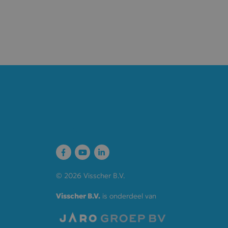
en
e met de site
evens over de
et betrekking
n instellingen,
respecteerd in
 onderscheid
 Dit is gunstig
pporten te
van hun
Doeners die denken
Volg ons op
es gebruikt.
iversal
 de meer
d om
e. Deze cookie
uden.
rscheiden door
© 2026 Visscher B.V.
zen als klant-
kers gedurende
d om
een site en
consistentie
ouTube-video's
Visscher B.V.
is onderdeel van
lenen.
palen of de
lyserapporten
 van de
lytics om de