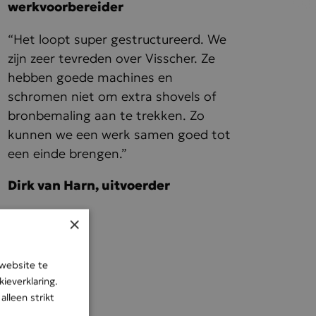
werkvoorbereider
“Het loopt super gestructureerd. We
zijn zeer tevreden over Visscher. Ze
hebben goede machines en
schromen niet om extra shovels of
bronbemaling aan te trekken. Zo
kunnen we een werk samen goed tot
een einde brengen.”
Dirk van Harn, uitvoerder
×
website te
ieverklaring.
alleen strikt