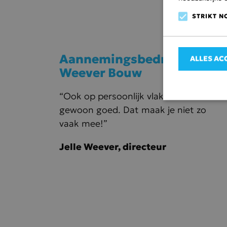
STRIKT N
Aannemingsbedrijf
ALLES AC
Weever Bouw
“Ook op persoonlijk vlak klikt het
gewoon goed. Dat maak je niet zo
vaak mee!”
Strikt noodzakel
accountbeheer. D
Jelle Weever, directeur
Naam
CookieScript
VISITOR_PR