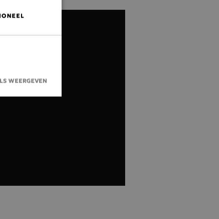
IONEEL
ILS WEERGEVEN
aanmelding en
r de Cookie-
ievoorkeuren
e cookie-banner
akelijk om
 de