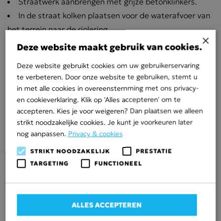
Straatwerk aanbrengen met grijze betonklinkers.
In de straat kolken plaatsen voor de waterafvoer van
het terrein naar de riolering.
×
Als groenvoorziening Beukenhagen aanbrengen op
Deze website maakt gebruik van cookies.
het terrein.
Deze website gebruikt cookies om uw gebruikerservaring
Projectspecificatie
te verbeteren. Door onze website te gebruiken, stemt u
in met alle cookies in overeenstemming met ons privacy-
Opdracht: Grondwerk en straatwerk nieuwe
en cookieverklaring. Klik op 'Alles accepteren' om te
vestiging Vidalco
accepteren. Kies je voor weigeren? Dan plaatsen we alleen
strikt noodzakelijke cookies. Je kunt je voorkeuren later
Werkgebied: Industrieterrein Haatland Kampen
nog aanpassen.
Privacy & cookies
Omvang: 1835 m² bestrating, productiehal 2100
STRIKT NOODZAKELIJK
PRESTATIE
m²
TARGETING
FUNCTIONEEL
Opdrachtgever:
Vidalco
en
Voortman Steel
Construction
ALLES ACCEPTEREN
Realisatie: mei – december 2020