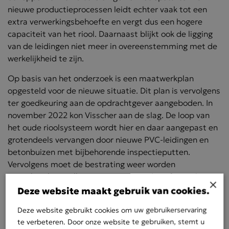
nieuwe productieprocessen leidt echter vaak tot een
extra verwerkingsbehoefte en vergt dus een hogere
capaciteit van het riool. Daarnaast blijkt ook de ligging
van de leidingen niet meer in overeenstemming met de
werkelijkheid te zijn.
Op basis van het onderzoek is een maatwerkplan
opgesteld voor de nieuwe situatie. Dit plan is vervolgens
ter goedkeuring aan de opdrachtgever aangeboden. In
november 2022 kon Visscher aan de slag. De loop van
het oude rioolsysteem wordt hier en daar aangepast en
grotendeels vervangen door nieuwe PVC-leidingen en
betonbuizen met bijbehorende inspectieputten.
Vervolgens moet de bestrating weer worden
aangebracht en alles weer netjes worden afgewerkt.
×
Deze website maakt gebruik van cookies.
Bedrijfsprocessen
Deze website gebruikt cookies om uw gebruikerservaring
Gert Visscher: “Onderdeel van ons plan is dat alle
te verbeteren. Door onze website te gebruiken, stemt u
bedrijfsprocessen ongehinderd kunnen doorgaan. De