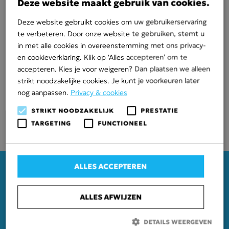
Deze website maakt gebruik van cookies.
Projectspecificatie
Deze website gebruikt cookies om uw gebruikerservaring
Opdracht: grond-, straat- en rioolwerk t.b.v.
te verbeteren. Door onze website te gebruiken, stemt u
nieuwe productiehal MBI
in met alle cookies in overeenstemming met ons privacy-
en cookieverklaring. Klik op 'Alles accepteren' om te
Werkgebied: MBI Kampen
accepteren. Kies je voor weigeren? Dan plaatsen we alleen
strikt noodzakelijke cookies. Je kunt je voorkeuren later
Omvang: 4.500 m²
nog aanpassen.
Privacy & cookies
Opdrachtgever: Aannemersbedrijf v.d. Heijkant
STRIKT NOODZAKELIJK
PRESTATIE
Realisatie: Augustus 2023
TARGETING
FUNCTIONEEL
ALLES ACCEPTEREN
ALLES AFWIJZEN
Mastenbroek
DETAILS WEERGEVEN