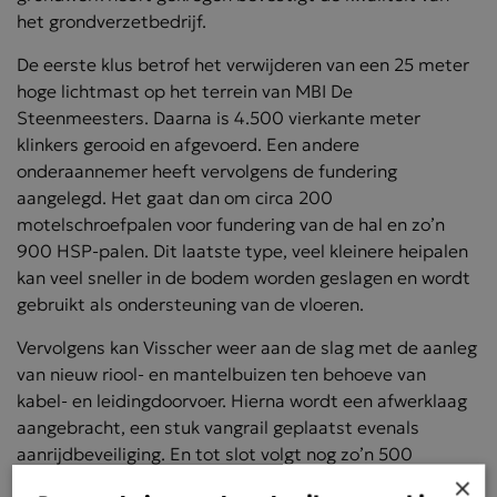
het grondverzetbedrijf.
De eerste klus betrof het verwijderen van een 25 meter
hoge lichtmast op het terrein van MBI De
Steenmeesters. Daarna is 4.500 vierkante meter
klinkers gerooid en afgevoerd. Een andere
onderaannemer heeft vervolgens de fundering
aangelegd. Het gaat dan om circa 200
motelschroefpalen voor fundering van de hal en zo’n
900 HSP-palen. Dit laatste type, veel kleinere heipalen
kan veel sneller in de bodem worden geslagen en wordt
gebruikt als ondersteuning van de vloeren.
Vervolgens kan Visscher weer aan de slag met de aanleg
van nieuw riool- en mantelbuizen ten behoeve van
kabel- en leidingdoorvoer. Hierna wordt een afwerklaag
aangebracht, een stuk vangrail geplaatst evenals
aanrijdbeveiliging. En tot slot volgt nog zo’n 500
×
vierkante meter straatwerk.