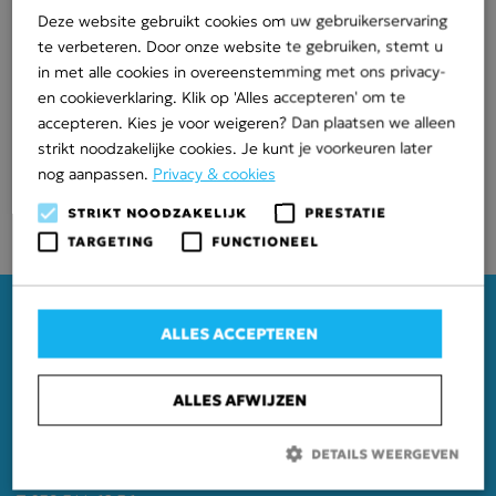
Deze website gebruikt cookies om uw gebruikerservaring
te werken met Van Lenthe.
te verbeteren. Door onze website te gebruiken, stemt u
Projectspecificatie
in met alle cookies in overeenstemming met ons privacy-
en cookieverklaring. Klik op 'Alles accepteren' om te
Opdracht: aanleg middenspanningskabel
accepteren. Kies je voor weigeren? Dan plaatsen we alleen
Werkgebied: UMC Groningen
strikt noodzakelijke cookies. Je kunt je voorkeuren later
Omvang: 1.600 meter
nog aanpassen.
Privacy & cookies
Opdrachtgever: UMC Groningen/Van Lenthe Dalfsen
STRIKT NOODZAKELIJK
PRESTATIE
Realisatie: vanaf december 2023
TARGETING
FUNCTIONEEL
ALLES ACCEPTEREN
ALLES AFWIJZEN
Mastenbroek
Bisschopswetering 81
DETAILS WEERGEVEN
8293 PC Mastenbroek