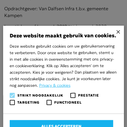
Opdrachtgever: Van Dalfsen Infra t.b.v. gemeente
Kampen
Looptijd: vanaf bouwvak 2019 tot bouwvak 2020
×
Deze website maakt gebruik van cookies.
Werkzaamheden:
Deze website gebruikt cookies om uw gebruikerservaring
– bouwrijp maken van de locatie
te verbeteren. Door onze website te gebruiken, stemt u
in met alle cookies in overeenstemming met ons privacy-
– transport van grond naar de locatie
en cookieverklaring. Klik op 'Alles accepteren' om te
– terpen op hoogte aanleggen
accepteren. Kies je voor weigeren? Dan plaatsen we alleen
strikt noodzakelijke cookies. Je kunt je voorkeuren later
– graven cunetten
nog aanpassen.
Privacy & cookies
– zand verwerken in de cunetten
STRIKT NOODZAKELIJK
PRESTATIE
TARGETING
FUNCTIONEEL
– overhoogte van terpen en cunetten verwijderen
– zandbanen voor de bouwwegen op hoogte maken
– aanleg van hemelwaterriool en vuilwaterriool
ALLES ACCEPTEREN