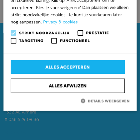
en cookieverklaring. Klik op 'Alles accepteren' om te
Realisatie: september 2021 – februari 2022
accepteren. Kies je voor weigeren? Dan plaatsen we alleen
strikt noodzakelijke cookies. Je kunt je voorkeuren later
nog aanpassen.
Privacy & cookies
STRIKT NOODZAKELIJK
PRESTATIE
TARGETING
FUNCTIONEEL
Mastenbroek
ALLES ACCEPTEREN
Bisschopswetering 81
8293 PC Mastenbroek
ALLES AFWIJZEN
T
038 344 62 36
Almere
DETAILS WEERGEVEN
Vlotbrugweg 3
1332 AE Almere
T
036 529 09 36
Strikt noodzakelijk
Prestatie
Targeting
Functioneel
Sitemap