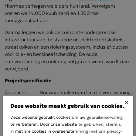
Hiermee verhogen we elders hun land. Vervolgens
voeren we 14.000 kuub zand en 1.500 ton
menggranulaat aan.
Daarna leggen we ook de complete ondergrondse
infrastructuur aan, bestaande uit elektriciteitskabels,
straatkolken en een rioleringssysteem, inclusief putten
voor olie- en benzineafscheiding. De oude
nutsvoorziening en riolering ontgraven we en wordt dan
verwijderd.
Projectspecificatie
Opdracht: Bouwrijp maken van locatie voor winning
van aardwarmte in de Koekoekspolder.
×
Deze website maakt gebruik van cookies.
Werkgebied: Hartogsweg 6, IJsselmuiden
Deze website gebruikt cookies om uw gebruikerservaring
Omvang: 5.000 m²
te verbeteren. Door onze website te gebruiken, stemt u
in met alle cookies in overeenstemming met ons privacy-
Opdrachtgever: AKKP BV