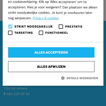
en cookieverklaring. Klik op 'Alles accepteren' om te
accepteren. Kies je voor weigeren? Dan plaatsen we alleen
Realisatie: oktober 2021 – februari 2022
strikt noodzakelijke cookies. Je kunt je voorkeuren later
nog aanpassen.
Privacy & cookies
STRIKT NOODZAKELIJK
PRESTATIE
TARGETING
FUNCTIONEEL
Mastenbroek
ALLES ACCEPTEREN
Bisschopswetering 81
8293 PC Mastenbroek
ALLES AFWIJZEN
T
038 344 62 36
Almere
DETAILS WEERGEVEN
Vlotbrugweg 3
1332 AE Almere
T
036 529 09 36
Strikt noodzakelijk
Prestatie
Targeting
Functioneel
Sitemap