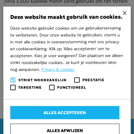
circa 3.500 kubieke meter zand gebruikt om het terrein
te egaliseren. Daarnaast is de bestaande riolering en
×
drainage aangepast aan de nieuwe fase.
Deze website maakt gebruik van cookies.
Wanneer deze klus in maart is afgerond hopen we voor
Deze website gebruikt cookies om uw gebruikerservaring
deel twee, het woonrijp maken, ook een aanvraag te
te verbeteren. Door onze website te gebruiken, stemt u
krijgen.
in met alle cookies in overeenstemming met ons privacy-
Projectspecificatie
en cookieverklaring. Klik op 'Alles accepteren' om te
accepteren. Kies je voor weigeren? Dan plaatsen we alleen
Opdracht: Bouwrijp en woonrijp maken
strikt noodzakelijke cookies. Je kunt je voorkeuren later
onderstation Enexis
nog aanpassen.
Privacy & cookies
Werkgebied: Raalte en Vierverlaten
STRIKT NOODZAKELIJK
PRESTATIE
Opdrachtgever: Enexis BV EBS Engineering &
TARGETING
FUNCTIONEEL
Realisatie Noord
Realisatie: oktober 2021 t/m maart 2022
ALLES ACCEPTEREN
ALLES AFWIJZEN