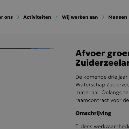
r ons
Activiteiten
Wij werken aan
Mensen
Afvoer groe
Zuiderzeela
De komende drie jaar 
Waterschap Zuiderzeel
materiaal. Onlangs t
raamcontract voor de
Omschrijving
Tijdens werkzaamhed