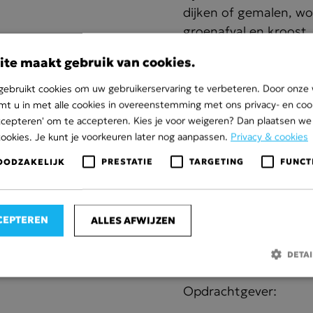
dijken of gemalen, wo
groenafval en kroost,
waterschap verzameld
ite maakt gebruik van cookies.
materiaal daar in te l
afvalverwerking of rec
ebruikt cookies om uw gebruikerservaring te verbeteren. Door onze 
mt u in met alle cookies in overeenstemming met ons privacy- en cook
aanvraag door het Wa
 accepteren' om te accepteren. Kies je voor weigeren? Dan plaatsen we 
eigen planning. Zo bli
cookies. Je kunt je voorkeuren later nog aanpassen.
Privacy & cookies
laadplekken zoveel moge
de openbare ruimte op
OODZAKELIJK
PRESTATIE
TARGETING
FUNCT
Projectspecificatie
CEPTEREN
ALLES AFWIJZEN
Opdracht: organ
DETA
Werkgebied: Flev
Opdrachtgever: W
Strikt noodzakelijk
Prestatie
Targeting
Functioneel