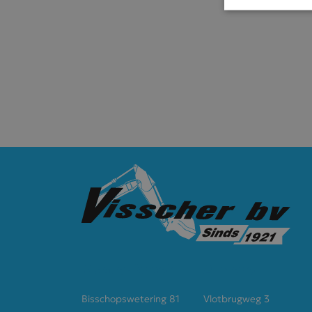
Strikt noodzakel
accountbeheer. D
Naam
CookieScript
VISITOR_PR
Mastenbroek
Almere
__cf_bm
Bisschopswetering 81
Vlotbrugweg 3