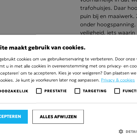
trafohuisjes. Daar hoo
puin bij en maaiwerk. Z
onder hoogspanning. 
veiligheid, iets waari
Goldbeck kwam bij on
ite maakt gebruik van cookies.
de Koekoek ligt.
ebruikt cookies om uw gebruikerservaring te verbeteren. Door onze 
Het Vlaamse IZEN is 
mt u in met alle cookies in overeenstemming met ons privacy- en cook
Markelo. We hebben 
 accepteren' om te accepteren. Kies je voor weigeren? Dan plaatsen we 
straatwerk rond de tr
cookies. Je kunt je voorkeuren later nog aanpassen.
Privacy & cookies
de levering van zand 
OODZAKELIJK
PRESTATIE
TARGETING
FUNCT
aanraden van Powerfi
Goldbeck), is Vissche
ook aanbevolen voor d
CEPTEREN
ALLES AFWIJZEN
Projectspecificatie
DETA