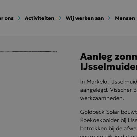
r ons
Activiteiten
Wij werken aan
Mensen
Aanleg zonn
IJsselmuide
In Markelo, IJsselmu
aangelegd. Visscher B
werkzaamheden.
Goldbeck Solar bouwt
Koekoekpolder bij IJs
betrokken bij de afwe
voornamelijk in dat w