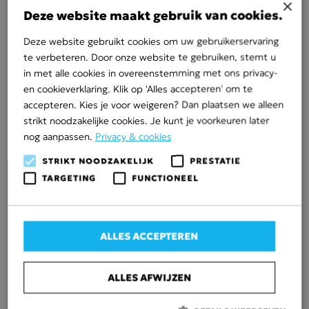
×
Visscher hebben opgebouwd door de jaren heen en
Deze website maakt gebruik van cookies.
kijken met vertrouwen naar de toekomst.” Fabianne
Deze website gebruikt cookies om uw gebruikerservaring
Onderwater, investment director bij FIELDS Group,
te verbeteren. Door onze website te gebruiken, stemt u
voegt toe: “Met deze overname zetten we weer een
in met alle cookies in overeenstemming met ons privacy-
mooie stap in onze groeistrategie zowel binnen de
en cookieverklaring. Klik op 'Alles accepteren' om te
energietransitie alsook in onze landelijke expansie”.
accepteren. Kies je voor weigeren? Dan plaatsen we alleen
Over JARO Groep
strikt noodzakelijke cookies. Je kunt je voorkeuren later
nog aanpassen.
Privacy & cookies
JARO Groep bestaat uit meerdere gespecialiseerde
STRIKT NOODZAKELIJK
PRESTATIE
bedrijven en biedt een uitgebreid aanbod aan diensten
TARGETING
FUNCTIONEEL
binnen de grond-, weg- en waterbouw, variërend van
civieltechnische projecten tot kabel- en
leidinginfrastructuur en cultuurtechnische
werkzaamheden.
ALLES ACCEPTEREN
Over
Grondverzetbedrijf Visscher
ALLES AFWIJZEN
Grondverzetbedrijf Visscher, dat al sinds 1921 bestaat,
is actief in Noord- en Oost-Nederland met locaties in