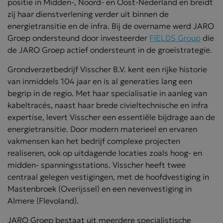
positie in Midden-, Noord- en Oost-Nederland en breidt
zij haar dienstverlening verder uit binnen de
energietransitie en de infra. Bij de overname werd JARO
Groep ondersteund door investeerder
FIELDS Group
die
de JARO Groep actief ondersteunt in de groeistrategie.
Grondverzetbedrijf Visscher B.V. kent een rijke historie
van inmiddels 104 jaar en is al generaties lang een
begrip in de regio. Met haar specialisatie in aanleg van
kabeltracés, naast haar brede civieltechnische en infra
expertise, levert Visscher een essentiële bijdrage aan de
energietransitie. Door modern materieel en ervaren
vakmensen kan het bedrijf complexe projecten
realiseren, ook op uitdagende locaties zoals hoog- en
midden- spanningsstations. Visscher heeft twee
centraal gelegen vestigingen, met de hoofdvestiging in
Mastenbroek (Overijssel) en een nevenvestiging in
Almere (Flevoland).
JARO Groep bestaat uit meerdere specialistische