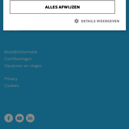
Activiteiten
ALLES AFWIJZEN
Wij werken aan
Mensen
DETAILS WEERGEVEN
Machines
Contact
Strikt noodzakelijk
Prestatie
Targeting
Praktische informatie
Functioneel
Bedrijfsinformatie
Certificeringen
Strikt noodzakelijke cookies maken de kernfunctionaliteiten van de
website mogelijk, zoals gebruikersaanmelding en accountbeheer. De
Vacatures en stages
website kan niet goed worden gebruikt zonder de strikt
noodzakelijke cookies.
Privacy
Aanbieder /
Naam
Vervaldatum
Omsch
Cookies
Domein
CookieScriptConsent
CookieScript
1 maand
Deze c
Doeners die denken
visscherbv.nl
wordt 
door d
Volg ons op
Script
servic
cookie
van be
onthou
cookie