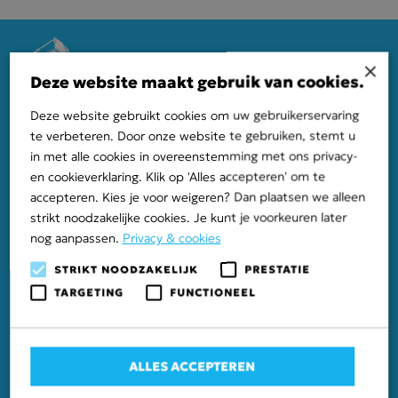
×
Deze website maakt gebruik van cookies.
Deze website gebruikt cookies om uw gebruikerservaring
Mastenbroek
te verbeteren. Door onze website te gebruiken, stemt u
in met alle cookies in overeenstemming met ons privacy-
Bisschopswetering 81
en cookieverklaring. Klik op 'Alles accepteren' om te
8293 PC Mastenbroek
accepteren. Kies je voor weigeren? Dan plaatsen we alleen
T
038 344 62 36
strikt noodzakelijke cookies. Je kunt je voorkeuren later
Almere
nog aanpassen.
Privacy & cookies
Vlotbrugweg 3
STRIKT NOODZAKELIJK
PRESTATIE
1332 AE Almere
TARGETING
FUNCTIONEEL
T
036 529 09 36
Sitemap
Home
ALLES ACCEPTEREN
Over ons